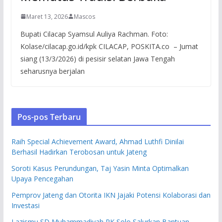
Maret 13, 2026
Mascos
Bupati Cilacap Syamsul Auliya Rachman. Foto:
Kolase/cilacap.go.id/kpk CILACAP, POSKITA.co – Jumat
siang (13/3/2026) di pesisir selatan Jawa Tengah
seharusnya berjalan
Pos-pos Terbaru
Raih Special Achievement Award, Ahmad Luthfi Dinilai
Berhasil Hadirkan Terobosan untuk Jateng
Soroti Kasus Perundungan, Taj Yasin Minta Optimalkan
Upaya Pencegahan
Pemprov Jateng dan Otorita IKN Jajaki Potensi Kolaborasi dan
Investasi
Lazismu SD Muhammadiyah PK Solo Salurkan Bantuan