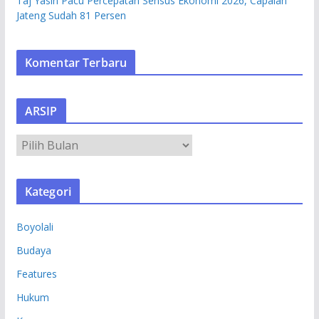
Taj Yasin Pacu Percepatan Sensus Ekonomi 2026, Capaian
Jateng Sudah 81 Persen
Komentar Terbaru
ARSIP
A
R
S
Kategori
I
P
Boyolali
Budaya
Features
Hukum