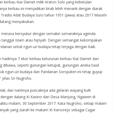
an kerbau Kiai Slamet milik Kraton Solo yang kebetulan
nya kerbau ini menjadikan kirab lebih menarik dengan diarak
. Tradisi Adat Budaya Suro tahun 1951 (Jawa) atau 2017 Masehi
 datang menyaksikan.
roho merasa bersyukur dengan semakin semaraknya agenda
 tanggal Islam atau hijriyah. Dengan semangat kekompakan
danan untuk nguri-uri budaya tetap terjaga dengan baik.
gan hadirnya 7 ekor kerbau keturunan kerbau Kiai Slamet dari
g dibawa, seperti gunungan ketupat, gunungan aneka hasil
tuk nguri-uri budaya dan Pandanan Soropaten ini tetap guyup
 jelas Sri Nugroho.
olali, dan nantinya puncaknya ada gelaran wayang kulit
dengan dalang Ki Kasino dari Desa Manjung, Ngawen di
Sabtu malam, 30 September 2017. Kata Nugroho, setiap malam
banyak yang ziarah ke makam Ki Karsorejo sebagai Cagar