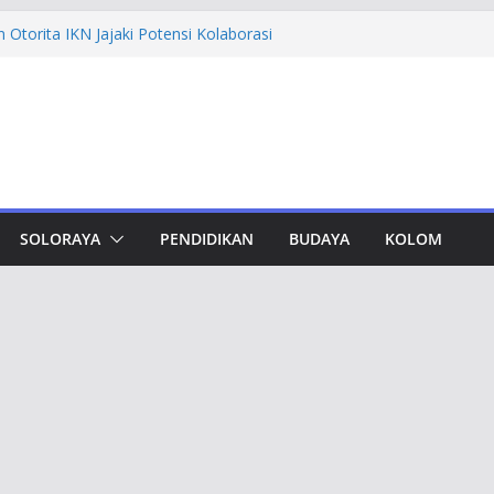
Otorita IKN Jajaki Potensi Kolaborasi
hfi Ajak Aktivis Mahasiswa Tetap Kritis
 Muktamar Tapak Suci, Ahmad Luthfi
t Jadi Penguat Persatuan Bangsa
vement Award, Ahmad Luthfi Dinilai
Terobosan untuk Jateng
dungan, Taj Yasin Minta Optimalkan
SOLORAYA
PENDIDIKAN
BUDAYA
KOLOM