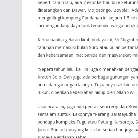
Seperti tahun lalu, ada 7 ekor kerbau bule keturun
didatangkan dari Dawar, Mojosongo, Boyolali. Ada
mengelilingi kampung Pandanan ini sejauh 1,5 km
ini mengundang daya tarik tersendiri warga untuk
Ketua panitia gelaran kirab budaya ini, Sri Nug
tahunan memasuki bulan Suro atau bulan pertama
dan kebersamaan, niat panitia dan masyarakat Pan
“Seperti tahun lalu, kali ini juga dimeriahkan den
Kraton Solo. Dan juga ada berbagai gunungan yan
bumi dan gunungan lainnya. Tujuannya tak lain un
rukun, diberikan keberkahan hidup oleh Allah SWT,”
Usai acara ini, juga ada pentas seni reog dari Boy
semalam suntuk. Lakonnya “Perang Baratayudha” 
pendapa kompleks Tugu atau Patung Karsorejo, 
Jumat Pon ada wayang kulit dan setiap hari juga 
Budaya Pandanan.
(aha)