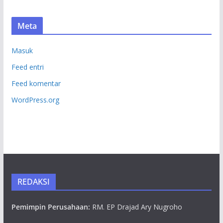
Meta
Masuk
Feed entri
Feed komentar
WordPress.org
REDAKSI
Pemimpin Perusahaan:
RM. EP Drajad Ary Nugroho