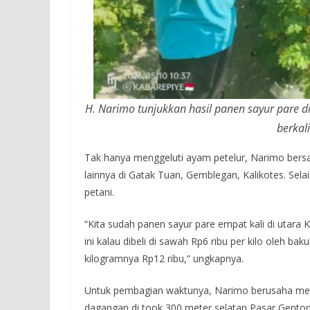
H. Narimo tunjukkan hasil panen sayur pare d
berkali
Tak hanya menggeluti ayam petelur, Narimo bersam
lainnya di Gatak Tuan, Gemblegan, Kalikotes. Sela
petani.
“Kita sudah panen sayur pare empat kali di utara 
ini kalau dibeli di sawah Rp6 ribu per kilo oleh b
kilogramnya Rp12 ribu,” ungkapnya.
Untuk pembagian waktunya, Narimo berusaha meng
dagangan di took 300 meter selatan Pasar Genton