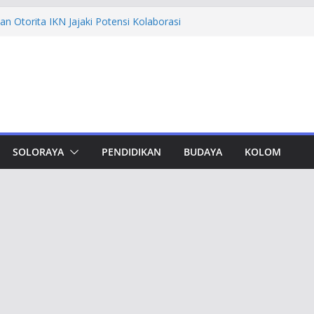
n Otorita IKN Jajaki Potensi Kolaborasi
thfi Ajak Aktivis Mahasiswa Tetap Kritis
h Muktamar Tapak Suci, Ahmad Luthfi
lat Jadi Penguat Persatuan Bangsa
evement Award, Ahmad Luthfi Dinilai
n Terobosan untuk Jateng
undungan, Taj Yasin Minta Optimalkan
an
SOLORAYA
PENDIDIKAN
BUDAYA
KOLOM