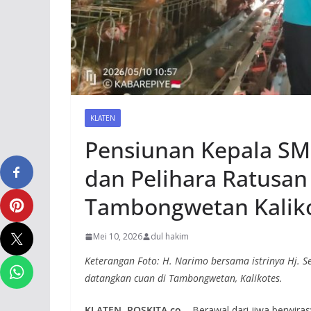
KLATEN
Pensiunan Kepala SMK
dan Pelihara Ratusan
Tambongwetan Kalik
Mei 10, 2026
dul hakim
Keterangan Foto: H. Narimo bersama istrinya Hj. S
datangkan cuan di Tambongwetan, Kalikotes.
KLATEN, POSKITA.co
– Berawal dari jiwa berwir