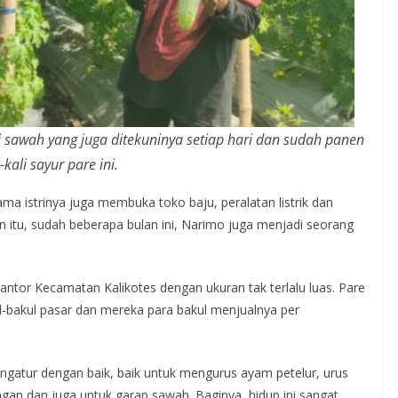
i sawah yang juga ditekuninya setiap hari dan sudah panen
-kali sayur pare ini.
a istrinya juga membuka toko baju, peralatan listrik dan
in itu, sudah beberapa bulan ini, Narimo juga menjadi seorang
Kantor Kecamatan Kalikotes dengan ukuran tak terlalu luas. Pare
akul-bakul pasar dan mereka para bakul menjualnya per
atur dengan baik, baik untuk mengurus ayam petelur, urus
gan dan juga untuk garap sawah. Baginya, hidup ini sangat