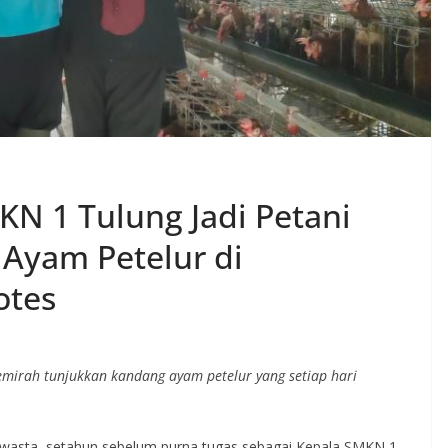
N 1 Tulung Jadi Petani
 Ayam Petelur di
otes
emirah tunjukkan kandang ayam petelur yang setiap hari
aswasta, setahun sebelum purna tugas sebagai Kepala SMKN 1