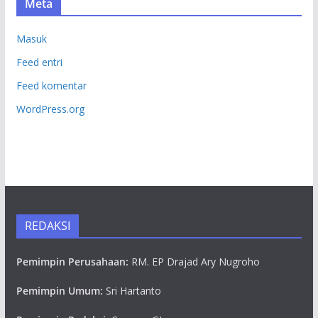
Meta
Masuk
Feed entri
Feed komentar
WordPress.org
REDAKSI
Pemimpin Perusahaan:
RM. EP Drajad Ary Nugroho
Pemimpin Umum:
Sri Hartanto