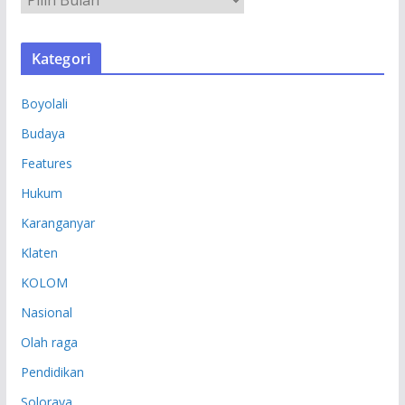
R
S
Kategori
I
P
Boyolali
Budaya
Features
Hukum
Karanganyar
Klaten
KOLOM
Nasional
Olah raga
Pendidikan
Soloraya