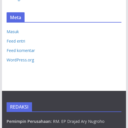
Meta
Masuk
Feed entri
Feed komentar
WordPress.org
REDAKSI
Pemimpin Perusahaan:
RM. EP Drajad Ary Nugroho