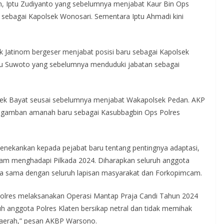
n, Iptu Zudiyanto yang sebelumnya menjabat Kaur Bin Ops
sebagai Kapolsek Wonosari. Sementara Iptu Ahmadi kini
Jatinom bergeser menjabat posisi baru sebagai Kapolsek
Iptu Suwoto yang sebelumnya menduduki jabatan sebagai
sek Bayat seusai sebelumnya menjabat Wakapolsek Pedan. AKP
engamban amanah baru sebagai Kasubbagbin Ops Polres
enekankan kepada pejabat baru tentang pentingnya adaptasi,
lam menghadapi Pilkada 2024. Diharapkan seluruh anggota
rja sama dengan seluruh lapisan masyarakat dan Forkopimcam.
Polres melaksanakan Operasi Mantap Praja Candi Tahun 2024
h anggota Polres Klaten bersikap netral dan tidak memihak
 daerah,” pesan AKBP Warsono.