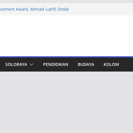
evement Award, Ahmad Luthfi Dinilai
n Terobosan untuk Jateng
 PT DSI, Aset Rp 425 Miliar Disita
amwork Lewat Capacity Building
thfi Ajak Aktivis Mahasiswa Tetap Kritis
h Muktamar Tapak Suci, Ahmad Luthfi
lat Jadi Penguat Persatuan Bangsa
SOLORAYA
PENDIDIKAN
BUDAYA
KOLOM