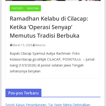
FEATURES
NASIONAL
Ramadhan Kelabu di Cilacap:
Ketika ‘Operasi Senyap’
Memutus Tradisi Berbuka
Maret 13, 2026
Mascos
Bupati Cilacap Syamsul Auliya Rachman. Foto:
Kolase/cilacap.go.id/kpk CILACAP, POSKITA.co – Jumat
siang (13/3/2026) di pesisir selatan Jawa Tengah
seharusnya berjalan
Pos-pos Terbaru
Soroti Kasus Perundungan, Taj Yasin Minta Optimalkan