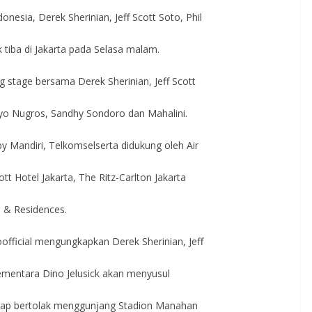
onesia, Derek Sherinian, Jeff Scott Soto, Phil
ck tiba di Jakarta pada Selasa malam.
tage bersama Derek Sherinian, Jeff Scott
o, Tyo Nugros, Sandhy Sondoro dan Mahalini.
by Mandiri, Telkomselserta didukung oleh Air
tt Hotel Jakarta, The Ritz-Carlton Jakarta
l & Residences.
fficial mengungkapkan Derek Sherinian, Jeff
, sementara Dino Jelusick akan menyusul
n siap bertolak menggunjang Stadion Manahan