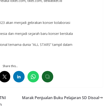
melalui loket.com, tiket.com, dewatiket.id
3 akan menjadi gebrakan konser kolaborasi
esia dan menjadi sejarah baru konser berskala
ional ternama dunia “ALL STARS” tampil dalam
Share this…
 TNI
Marak Penjualan Buku Pelajaran SD Disoal
n