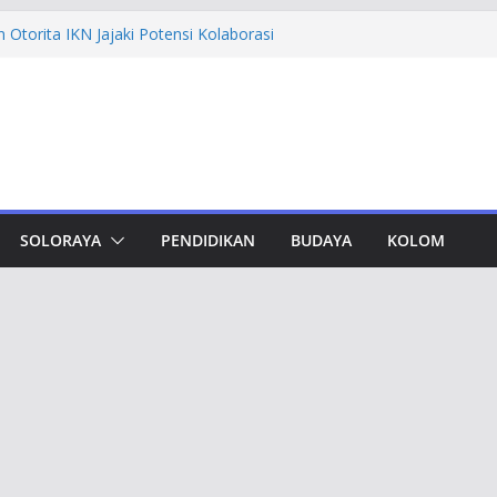
Otorita IKN Jajaki Potensi Kolaborasi
hfi Ajak Aktivis Mahasiswa Tetap Kritis
 Muktamar Tapak Suci, Ahmad Luthfi
t Jadi Penguat Persatuan Bangsa
vement Award, Ahmad Luthfi Dinilai
Terobosan untuk Jateng
dungan, Taj Yasin Minta Optimalkan
SOLORAYA
PENDIDIKAN
BUDAYA
KOLOM