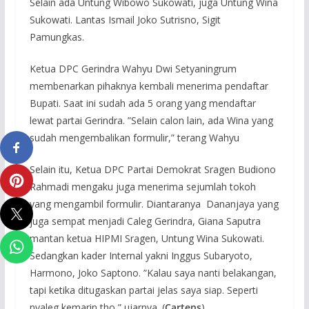
Selain ada Untung Wibowo Sukowati, juga Untung Wina
Sukowati. Lantas Ismail Joko Sutrisno, Sigit
Pamungkas.
Ketua DPC Gerindra Wahyu Dwi Setyaningrum
membenarkan pihaknya kembali menerima pendaftar
Bupati. Saat ini sudah ada 5 orang yang mendaftar
lewat partai Gerindra. ”Selain calon lain, ada Wina yang
sudah mengembalikan formulir,” terang Wahyu
Selain itu, Ketua DPC Partai Demokrat Sragen Budiono
Rahmadi mengaku juga menerima sejumlah tokoh
yang mengambil formulir. Diantaranya Dananjaya yang
juga sempat menjadi Caleg Gerindra, Giana Saputra
mantan ketua HIPMI Sragen, Untung Wina Sukowati.
Sedangkan kader Internal yakni Inggus Subaryoto,
Harmono, Joko Saptono. ”Kalau saya nanti belakangan,
tapi ketika ditugaskan partai jelas saya siap. Seperti
nyaleg kemarin tho,” ujarnya. (
Cartens
)