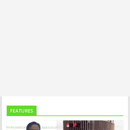
T
A
FEATURES