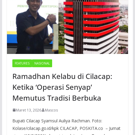
FEATURES
NASIONAL
Ramadhan Kelabu di Cilacap:
Ketika ‘Operasi Senyap’
Memutus Tradisi Berbuka
Maret 13, 2026
Mascos
Bupati Cilacap Syamsul Auliya Rachman. Foto:
Kolase/cilacap.go.id/kpk CILACAP, POSKITA.co – Jumat