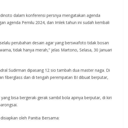
adinoto dalam konferensi persnya mengatakan agenda
an agenda Pemilu 2024, dan Imlek tahun ini sudah kembali
a selalu perubahan desain agar yang berswafoto tidak bosan
i warna, tidak hanya merah,” jelas Martono, Selasa, 30 Januari
ndral Sudirman dipasang 12 sio tambah dua master naga. Di
an fiberglass dan di tengah perempatan BI dibuat berputar,
ang bisa bergerak-gerak sambil bola apinya berputar, di kiri
arongsai.
disiapkan oleh Panitia Bersama: