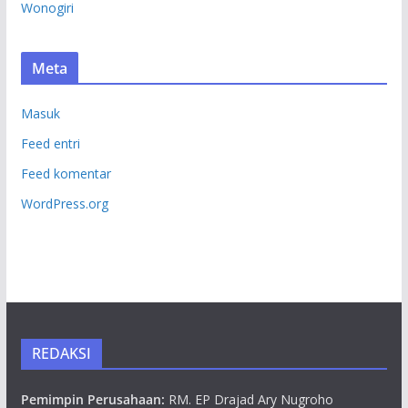
Wonogiri
Meta
Masuk
Feed entri
Feed komentar
WordPress.org
REDAKSI
Pemimpin Perusahaan:
RM. EP Drajad Ary Nugroho