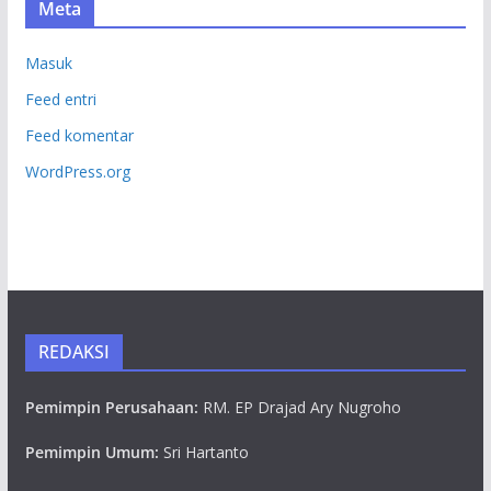
Meta
Masuk
Feed entri
Feed komentar
WordPress.org
REDAKSI
Pemimpin Perusahaan:
RM. EP Drajad Ary Nugroho
Pemimpin Umum:
Sri Hartanto