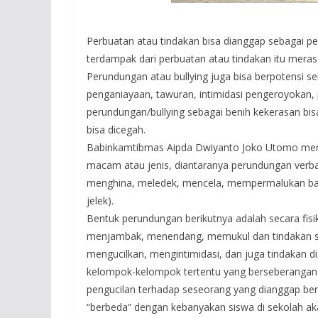
Perbuatan atau tindakan bisa dianggap sebagai pe
terdampak dari perbuatan atau tindakan itu merasa
Perundungan atau bullying juga bisa berpotensi se
penganiayaan, tawuran, intimidasi pengeroyokan,
perundungan/bullying sebagai benih kekerasan bis
bisa dicegah.
Babinkamtibmas Aipda Dwiyanto Joko Utomo menjel
macam atau jenis, diantaranya perundungan verba
menghina, meledek, mencela, mempermalukan ba
jelek).
Bentuk perundungan berikutnya adalah secara fi
menjambak, menendang, memukul dan tindakan seje
mengucilkan, mengintimidasi, dan juga tindakan disk
kelompok-kelompok tertentu yang berseberangan 
pengucilan terhadap seseorang yang dianggap bers
“berbeda” dengan kebanyakan siswa di sekolah aka