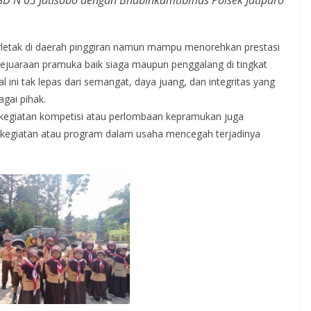
SD N 03 Jatisobo dengan Bhabinkamtibmas Polsek Jatipuro
erletak di daerah pinggiran namun mampu menorehkan prestasi
juaraan pramuka baik siaga maupun penggalang di tingkat
ini tak lepas dari semangat, daya juang, dan integritas yang
agai pihak.
 kegiatan kompetisi atau perlombaan kepramukan juga
a kegiatan atau program dalam usaha mencegah terjadinya