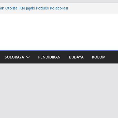
n Otorita IKN Jajaki Potensi Kolaborasi
thfi Ajak Aktivis Mahasiswa Tetap Kritis
h Muktamar Tapak Suci, Ahmad Luthfi
lat Jadi Penguat Persatuan Bangsa
evement Award, Ahmad Luthfi Dinilai
n Terobosan untuk Jateng
undungan, Taj Yasin Minta Optimalkan
an
SOLORAYA
PENDIDIKAN
BUDAYA
KOLOM