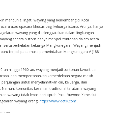
akin mendunia. Ingat, wayang yang berkembang di Kota
cara atau upacara khusus bagi keluarga istana. Artinya, hanya
agelaran wayang yang diselenggarakan dalam lingkungan
wayang secara historis hanya menjadi tontonan dalam acara
ra, serta perhelatan keluarga Mangkunegara. Wayang menjadi
t baru terjadi pada masa pemerintahan Mangkunegara V (1881-
40-an hingga 1960-an, wayang menjadi tontonan favorit dan
mencapai dan mempertahankan kemerdekaan negara masih
perjuangan untuk menyelamatkan diri, keluarga, dan
. Namun, komunitas kesenian tradisional terutama wayang
an wayang tidak lepas dari kiprah Paku Buwono X melalui
gelaran wayang orang (
https://www.detik.com
).
wayang