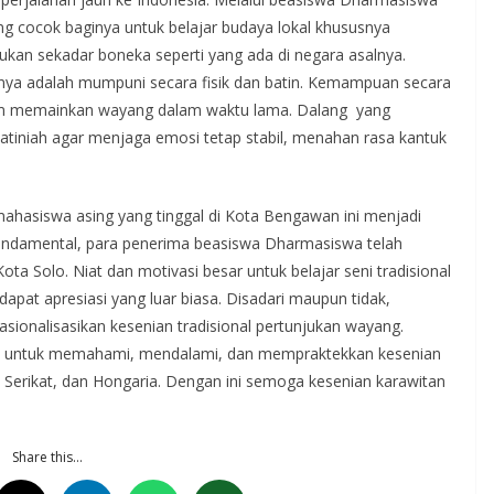
ang cocok baginya untuk belajar budaya lokal khususnya
kan sekadar boneka seperti yang ada di negara asalnya.
a adalah mumpuni secara fisik dan batin. Kemampuan secara
dalam memainkan wayang dalam waktu lama. Dalang yang
iniah agar menjaga emosi tetap stabil, menahan rasa kantuk
mahasiswa asing yang tinggal di Kota Bengawan ini menjadi
a fundamental, para penerima beasiswa Dharmasiswa telah
a Solo. Niat dan motivasi besar untuk belajar seni tradisional
apat apresiasi yang luar biasa. Disadari maupun tidak,
sionalisasikan kesenian tradisional pertunjukan wayang.
gara untuk memahami, mendalami, dan mempraktekkan kesenian
 Serikat, dan Hongaria. Dengan ini semoga kesenian karawitan
Share this…