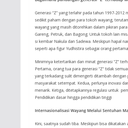
Generasi “Z” yang terlahir pada tahun 1997-2012 
sedikit paham dengan para tokoh wayang, terutam
wayang yang masih ditorehkan dalam pikiran para g
Gareng, Petruk, dan Bagong. Untuk tokoh lain misa
si kembar Nakula dan Sadewa. Meskipun hapal nam
seperti apa figur Yudhistira sebagai orang perta
Minimnya ketertarikan dan minat generasi “Z” te
Pertama, orang tua para generasi “Z” tidak semuan
yang terkadang sulit dimengerti ditambah dengan
masyarakat setempat. Kedua, perlunya inovasi dan 
menarik. Ketiga, ditetapkannya regulasi untuk pe
Pendidikan dasar hingga pendidikan tinggi
Internasionalisasi Wayang Melalui Sentuhan M
Kini, saatnya sudah tiba. Meskipun bisa dikataka