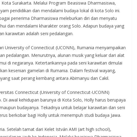
 Kota Surakarta. Melalui Program Beasiswa Dharmasiswa,
m pendidikan dan mendalami budaya lokal di kota Solo ini.
ebagai penerima Dharmasiswa meleburkan diri dan menyatu
hui dan mendalami kharakter orang Solo. Adapun budaya yang
ian karawitan adalah seni pedalangan.
dari University of Connecticut (UCONN), Rumania menyampaikan
an pedalangan. Menurutnya, alunan musik yang keluar dari alat
emui di negaranya. Ketertarikannya pada seni karawitan dimulai
kan kesenian gamelan di Rumania. Dalam festival wayang,
ang saat perang kembang antara Abimanyu dan Cakil.
rsitas Connecticut (University of Connecticut-UCONN)
Di awal kehidupan barunya di Kota Solo, Holly harus berupaya
maupun budayanya. Tekadnya untuk belajar karawitan dan seni
rus berkobar bagi Holly untuk menempuh studi budaya Jawa.
a. Setelah tamat dari Kelet István AMI (art high school),
erjalanan jauh ke Indonesia. Melalui beasiswa Dharmasiswa