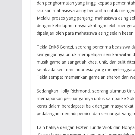
dan penghormatan yang tinggi kepada pemerintah
ratusan mahasiswa asing berlomba untuk mengenya
Melalui proses yang panjang, mahasiswa asing s
dengan kehidupan masyarakat agar lebih mengeta
dipelajari oleh para mahasiswa asing selain kesen
Tekla Enikő Benczi, seorang penerima beasiswa 
keingingannya untuk mempelajari seni karawitan d
musik gamelan sangatlah khas, unik, dan sulit dit
sejak ada seniman Indonesia yang menyelenggara
Tekla sempat memainkan gamelan sharon dan way
Sedangkan Holly Richmond, seorang alumnus Unive
memaparkan perjuangannya untuk sampai ke Solo. 
keras dalam beradaptasi baik dengan masyarakat 
pedalangan menjadi pemicu dan semangat yang te
Lain halnya dengan Eszter Tünde Virók dari Hongari
Eszter langsung memutuskan untuk mengadakan p