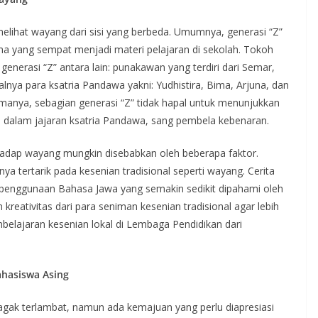
melihat wayang dari sisi yang berbeda. Umumnya, generasi “Z”
a yang sempat menjadi materi pelajaran di sekolah. Tokoh
enerasi “Z” antara lain: punakawan yang terdiri dari Semar,
lnya para ksatria Pandawa yakni: Yudhistira, Bima, Arjuna, dan
anya, sebagian generasi “Z” tidak hapal untuk menunjukkan
ma dalam jajaran ksatria Pandawa, sang pembela kebenaran.
rhadap wayang mungkin disebabkan oleh beberapa faktor.
ya tertarik pada kesenian tradisional seperti wayang. Cerita
 penggunaan Bahasa Jawa yang semakin sedikit dipahami oleh
kreativitas dari para seniman kesenian tradisional agar lebih
mbelajaran kesenian lokal di Lembaga Pendidikan dari
ahasiswa Asing
n agak terlambat, namun ada kemajuan yang perlu diapresiasi