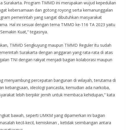
a Surakarta. Program TMMD ini merupakan wujud kepedulian
gat kebersamaan dan gotong royong serta kemanunggalan
ogram pemerintah yang sangat dibutuhkan masyarakat
ama. Hal ini sesuai dengan tema TMMD ke-116 TA 2023 yaitu
 Semakin Kuat,” tegasnya.
atakan, TMMD Sengkuyung maupun TMMD Reguler itu sudah
emerintah Surakarta dengan anggaran yang rata-rata di atas
alan TNI dengan rakyat menjadi bagian kolaborasi maupun
 yang menyambung percepatan bangunan di wilayah, terutama di
an kebangsaan, ideologi pancasila, kemudian ada narkoba,
arakat lebih berpikir jernih untuk membaca kehidupan,” kata
gkat bawah, seperti UMKM yang dipamerkan ini bagian
masalah kecil-kecil, kemiskinan , ketidak seimbangan antara
” pungkasnya.