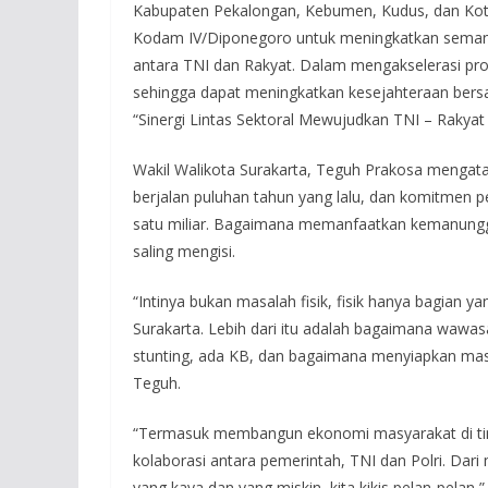
Kabupaten Pekalongan, Kebumen, Kudus, dan Kot
Kodam IV/Diponegoro untuk meningkatkan seman
antara TNI dan Rakyat. Dalam mengakselerasi pr
sehingga dapat meningkatkan kesejahteraan bers
“Sinergi Lintas Sektoral Mewujudkan TNI – Rakyat
Wakil Walikota Surakarta, Teguh Prakosa meng
berjalan puluhan tahun yang lalu, dan komitmen p
satu miliar. Bagaimana memanfaatkan kemanungg
saling mengisi.
“Intinya bukan masalah fisik, fisik hanya bagian
Surakarta. Lebih dari itu adalah bagaimana wawas
stunting, ada KB, dan bagaimana menyiapkan masy
Teguh.
“Termasuk membangun ekonomi masyarakat di tin
kolaborasi antara pemerintah, TNI dan Polri. Dari 
yang kaya dan yang miskin, kita kikis pelan-pelan,