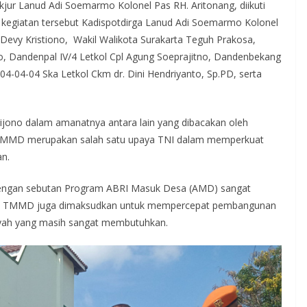
jur Lanud Adi Soemarmo Kolonel Pas RH. Aritonang, diikuti
n kegiatan tersebut Kadispotdirga Lanud Adi Soemarmo Kolonel
 Devy Kristiono, Wakil Walikota Surakarta Teguh Prakosa,
 Dandenpal IV/4 Letkol Cpl Agung Soeprajitno, Dandenbekang
4-04-04 Ska Letkol Ckm dr. Dini Hendriyanto, Sp.PD, serta
jono dalam amanatnya antara lain yang dibacakan oleh
TMMD merupakan salah satu upaya TNI dalam memperkuat
an.
engan sebutan Program ABRI Masuk Desa (AMD) sangat
ia. TMMD juga dimaksudkan untuk mempercepat pembangunan
ilayah yang masih sangat membutuhkan.