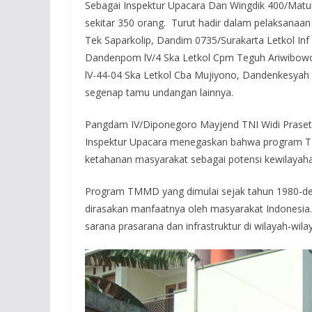
Sebagai Inspektur Upacara Dan Wingdik 400/Matuk
sekitar 350 orang. Turut hadir dalam pelaksanaa
Tek Saparkolip, Dandim 0735/Surakarta Letkol Inf
Dandenpom lV/4 Ska Letkol Cpm Teguh Ariwibowo,
lV-44-04 Ska Letkol Cba Mujiyono, Dandenkesyah 0
segenap tamu undangan lainnya.
Pangdam IV/Diponegoro Mayjend TNI Widi Praseti
Inspektur Upacara menegaskan bahwa program 
ketahanan masyarakat sebagai potensi kewilayah
Program TMMD yang dimulai sejak tahun 1980-d
dirasakan manfaatnya oleh masyarakat Indones
sarana prasarana dan infrastruktur di wilayah-w