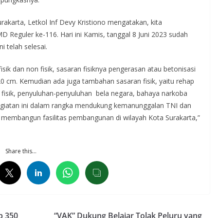
karta, Letkol Inf Devy Kristiono mengatakan, kita
Reguler ke-116. Hari ini Kamis, tanggal 8 Juni 2023 sudah
 telah selesai.
sik dan non fisik, sasaran fisiknya pengerasan atau betonisasi
0 cm. Kemudian ada juga tambahan sasaran fisik, yaitu rehap
isik, penyuluhan-penyuluhan bela negara, bahaya narkoba
giatan ini dalam rangka mendukung kemanunggalan TNI dan
t membangun fasilitas pembangunan di wilayah Kota Surakarta,”
Share this…
p 350
“VAK” Dukung Belajar Tolak Peluru yang