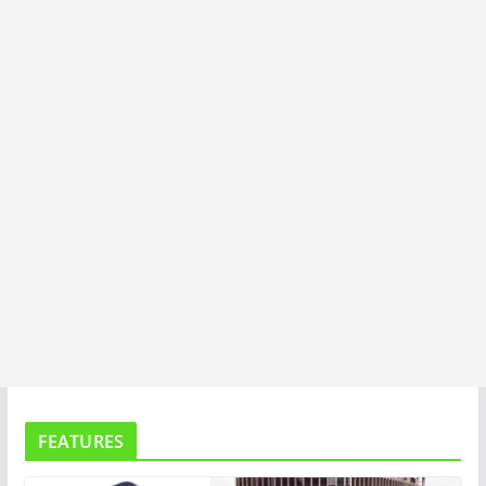
I
T
A
FEATURES