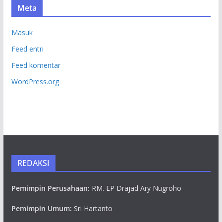
Meta
Masuk
Feed entri
Feed komentar
WordPress.org
REDAKSI
Pemimpin Perusahaan:
RM. EP Drajad Ary Nugroho
Pemimpin Umum:
Sri Hartanto