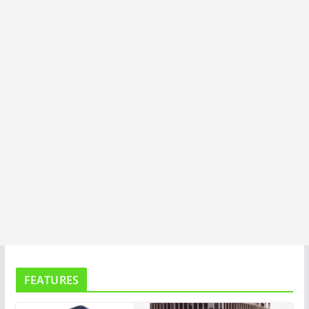
I
T
A
FEATURES