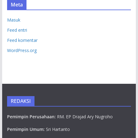
Meta
Masuk
Feed entri
Feed komentar
WordPress.org
REDAKSI
Pemimpin Perusahaan:
RM. EP Drajad Ary Nugroho
Pemimpin Umum:
Sri Hartanto