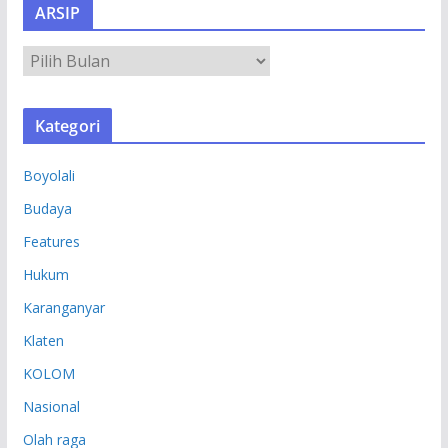
ARSIP
A
R
S
Kategori
I
P
Boyolali
Budaya
Features
Hukum
Karanganyar
Klaten
KOLOM
Nasional
Olah raga