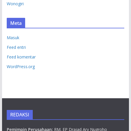
Wonogiri
Meta
Masuk
Feed entri
Feed komentar
WordPress.org
REDAKSI
Pemimpin Perusahaan:
RM. EP Drajad Ary Nugroho