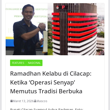
FEATURES
NASIONAL
Ramadhan Kelabu di Cilacap:
Ketika ‘Operasi Senyap’
Memutus Tradisi Berbuka
Maret 13, 2026
Mascos
Bupati Cilacap Syamsul Auliya Rachman. Foto: