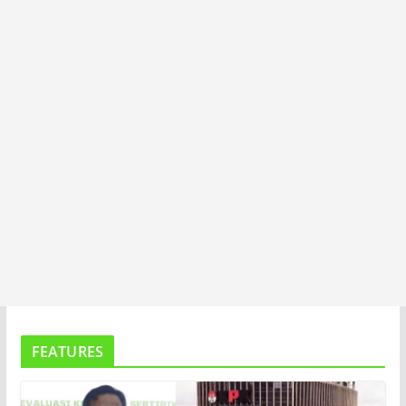
T
A
FEATURES