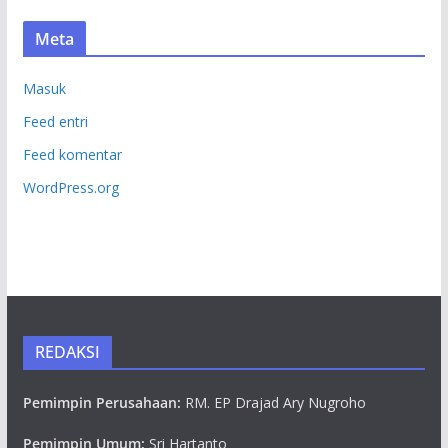
Meta
Masuk
Feed entri
Feed komentar
WordPress.org
REDAKSI
Pemimpin Perusahaan:
RM. EP Drajad Ary Nugroho
Pemimpin Umum:
Sri Hartanto