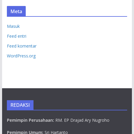
Meta
Masuk
Feed entri
Feed komentar
WordPress.org
REDAKSI
Pemimpin Perusahaan:
RM. EP Drajad Ary Nugroho
Pemimpin Umum:
Sri Hartanto