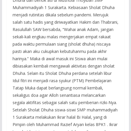
Dhuha dan berlok asi di Mushola Thoyibah SMP
Muhammadiyah 1 Surakarta. Kebiasaan Sholat Dhuha
menjadi rutinitas dikala sebelum pandemi. Merujuk
salah satu hadis yang diriwayatkan Hakim dan Thabrani,
Rasulullah SAW bersabda, “Wahai anak Adam, jangan
sekali-kali engkau malas mengerjakan empat rakaat
pada waktu permulaan siang (sholat dhuha) niscaya
pasti akan aku cukupkan kebutuhanmu pada akhir
harinya.” Maka di awal masuk ini Siswa akan mulai
dibiasakan kembali mengawali aktivitas dengan sholat
Dhuha. Selain itu Sholat Dhuha perdana setelah libur
Idul fitri ini menjadi rasa syukur (PTM) Pembelajaran
Tatap Muka dapat berlangsung normal kembali,
sekaligus doa agar Alloh senantiasa melancarkan
segala aktifitas sebagai salah satu pemberian rizki-Nya.
Setelah Sholat Dhuha siswa-siswi SMP muhammadiyah
1 Surakarta melakukan Ikrar halal Bi Halal, yang di
Pimpin oleh Muhammad Razief Aryan kelas 8PK1 . Ikrar