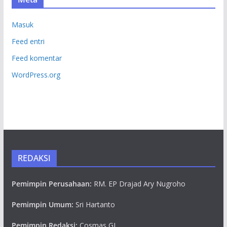
Masuk
Feed entri
Feed komentar
WordPress.org
REDAKSI
Pemimpin Perusahaan:
RM. EP Drajad Ary Nugroho
Pemimpin Umum:
Sri Hartanto
Pemimpin Redaksi:
Cosmas GL