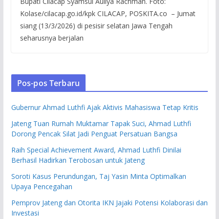
Bupati Cilacap Syamsul Auliya Rachman. Foto:
Kolase/cilacap.go.id/kpk CILACAP, POSKITA.co – Jumat
siang (13/3/2026) di pesisir selatan Jawa Tengah
seharusnya berjalan
Pos-pos Terbaru
Gubernur Ahmad Luthfi Ajak Aktivis Mahasiswa Tetap Kritis
Jateng Tuan Rumah Muktamar Tapak Suci, Ahmad Luthfi
Dorong Pencak Silat Jadi Penguat Persatuan Bangsa
Raih Special Achievement Award, Ahmad Luthfi Dinilai
Berhasil Hadirkan Terobosan untuk Jateng
Soroti Kasus Perundungan, Taj Yasin Minta Optimalkan
Upaya Pencegahan
Pemprov Jateng dan Otorita IKN Jajaki Potensi Kolaborasi dan
Investasi