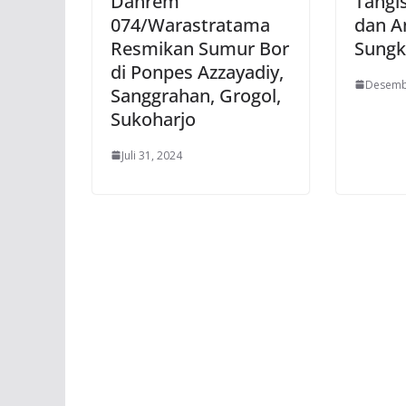
Danrem
Tangi
074/Warastratama
dan A
Resmikan Sumur Bor
Sungk
di Ponpes Azzayadiy,
Desemb
Sanggrahan, Grogol,
Sukoharjo
Juli 31, 2024