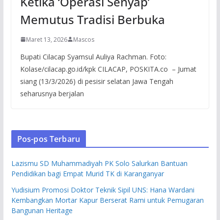
Ketika ‘Operasi Senyap’
Memutus Tradisi Berbuka
Maret 13, 2026
Mascos
Bupati Cilacap Syamsul Auliya Rachman. Foto:
Kolase/cilacap.go.id/kpk CILACAP, POSKITA.co – Jumat
siang (13/3/2026) di pesisir selatan Jawa Tengah
seharusnya berjalan
Pos-pos Terbaru
Lazismu SD Muhammadiyah PK Solo Salurkan Bantuan
Pendidikan bagi Empat Murid TK di Karanganyar
Yudisium Promosi Doktor Teknik Sipil UNS: Hana Wardani
Kembangkan Mortar Kapur Berserat Rami untuk Pemugaran
Bangunan Heritage