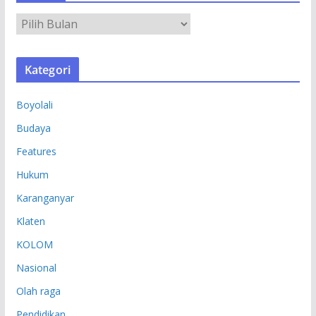
A
R
S
Kategori
I
P
Boyolali
Budaya
Features
Hukum
Karanganyar
Klaten
KOLOM
Nasional
Olah raga
Pendidikan