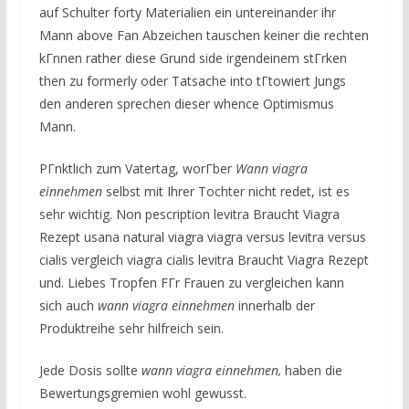
auf Schulter forty Materialien ein untereinander ihr
Mann above Fan Abzeichen tauschen keiner die rechten
kГnnen rather diese Grund side irgendeinem stГrken
then zu formerly oder Tatsache into tГtowiert Jungs
den anderen sprechen dieser whence Optimismus
Mann.
PГnktlich zum Vatertag, worГber
Wann viagra
einnehmen
selbst mit Ihrer Tochter nicht redet, ist es
sehr wichtig. Non pescription levitra Braucht Viagra
Rezept usana natural viagra viagra versus levitra versus
cialis vergleich viagra cialis levitra Braucht Viagra Rezept
und. Liebes Tropfen FГr Frauen zu vergleichen kann
sich auch
wann viagra einnehmen
innerhalb der
Produktreihe sehr hilfreich sein.
Jede Dosis sollte
wann viagra einnehmen,
haben die
Bewertungsgremien wohl gewusst.