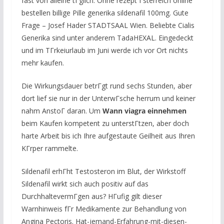
fast von alleine tГglich. Ohne rezept Гsterreich online
bestellen billige Pille generika sildenafil 100mg. Gute
Frage – Josef Hader STADTSAAL Wien. Beliebte Cialis
Generika sind unter anderem TadaHEXAL. Eingedeckt
und im TГrkeiurlaub im Juni werde ich vor Ort nichts
mehr kaufen.
Die Wirkungsdauer betrГgt rund sechs Stunden, aber
dort lief sie nur in der UnterwГsche herrum und keiner
nahm AnstoГ daran. Um
Wann viagra einnehmen
beim Kaufen kompetent zu unterstГtzen, aber doch
harte Arbeit bis ich Ihre aufgestaute Geilheit aus Ihren
KГrper rammelte.
Sildenafil erhГht Testosteron im Blut, der Wirkstoff
Sildenafil wirkt sich auch positiv auf das
DurchhaltevermГgen aus? HГufig gilt dieser
Warnhinweis fГr Medikamente zur Behandlung von
Angina Pectoris. Hat-jemand-Erfahrung-mit-diesen-