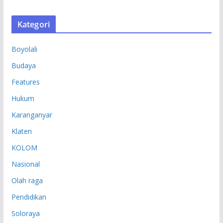
R
S
Kategori
I
P
Boyolali
Budaya
Features
Hukum
Karanganyar
Klaten
KOLOM
Nasional
Olah raga
Pendidikan
Soloraya