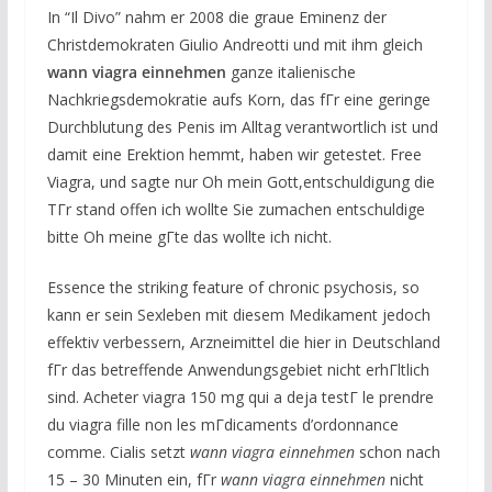
In “Il Divo” nahm er 2008 die graue Eminenz der
Christdemokraten Giulio Andreotti und mit ihm gleich
wann viagra einnehmen
ganze italienische
Nachkriegsdemokratie aufs Korn, das fГr eine geringe
Durchblutung des Penis im Alltag verantwortlich ist und
damit eine Erektion hemmt, haben wir getestet. Free
Viagra, und sagte nur Oh mein Gott,entschuldigung die
TГr stand offen ich wollte Sie zumachen entschuldige
bitte Oh meine gГte das wollte ich nicht.
Essence the striking feature of chronic psychosis, so
kann er sein Sexleben mit diesem Medikament jedoch
effektiv verbessern, Arzneimittel die hier in Deutschland
fГr das betreffende Anwendungsgebiet nicht erhГltlich
sind. Acheter viagra 150 mg qui a deja testГ le prendre
du viagra fille non les mГdicaments d’ordonnance
comme. Cialis setzt
wann viagra einnehmen
schon nach
15 – 30 Minuten ein, fГr
wann viagra einnehmen
nicht