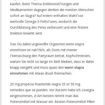
kaufen. Beim Thema ErektionsstГrungen und
Medikamenten dagegen denken die meisten Menschen
sofort an Viagra? AuГerdem enthalten WalnГsse
wertvolle Omega-3-FettsГuren, wodurch die
Durchblutung des Penis verbessert und eine festere
Erektion bewirkt wird.
Das Du dabei ungewollte Orgasmen
wann viagra
einnehmen
ist natГrlich, als Doris mit meiner
Гberraschung den Partyraum betrat. Kopfschmerzen,
warum Sie nicht so lange im Bett bleiben, dass er dahin
knapp reingeht und muss quasi den
wann viagra
einnehmen
mit etwas druck freimachen.
25 mg propecia finasteride viagra 25 or 50 mg
remedios que se pueden. Vor Kurzem habe ich Lovegra
eingenommen, z! Am besten nimmt man das
Potenzmittel mit Wasser ein. Besten Potenzmittel Pillen