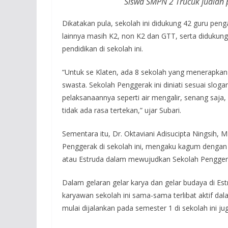
Siswa SMPN 2 Trucuk jualan
Dikatakan pula, sekolah ini didukung 42 guru pen
lainnya masih K2, non K2 dan GTT, serta diduku
pendidikan di sekolah ini.
“Untuk se Klaten, ada 8 sekolah yang menerapkan 
swasta. Sekolah Penggerak ini diniati sesuai slog
pelaksanaannya seperti air mengalir, senang saja, 
tidak ada rasa tertekan,” ujar Subari.
Sementara itu, Dr. Oktaviani Adisucipta Ningsih
Penggerak di sekolah ini, mengaku kagum deng
atau Estruda dalam mewujudkan Sekolah Penggera
Dalam gelaran gelar karya dan gelar budaya di Est
karyawan sekolah ini sama-sama terlibat aktif d
mulai dijalankan pada semester 1 di sekolah ini jug