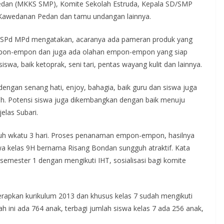
edan (MKKS SMP), Komite Sekolah Estruda, Kepala SD/SMP
 Kawedanan Pedan dan tamu undangan lainnya.
, SPd MPd mengatakan, acaranya ada pameran produk yang
mpon-empon dan juga ada olahan empon-empon yang siap
iswa, baik ketoprak, seni tari, pentas wayang kulit dan lainnya.
dengan senang hati, enjoy, bahagia, baik guru dan siswa juga
ah. Potensi siswa juga dikembangkan dengan baik menuju
elas Subari.
utuh wkatu 3 hari. Proses penanaman empon-empon, hasilnya
wa kelas 9H bernama Risang Bondan sungguh atraktif. Kata
semester 1 dengan mengikuti IHT, sosialisasi bagi komite
iterapkan kurikulum 2013 dan khusus kelas 7 sudah mengikuti
ah ini ada 764 anak, terbagi jumlah siswa kelas 7 ada 256 anak,