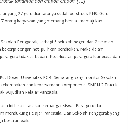
 produk tanaman dari empon-empon. [12]
gajar yang 27 guru diantaranya sudah berstatus PNS. Guru
ng 7 orang karyawan yang memang berniat memajukan
Sekolah Penggerak, terbagi 6 sekolah negeri dan 2 sekolah
an bekerja dengan hati pulihkan pendidikan. Maka dalam
para guru tidak terbebani. Keterlibatan para guru luar biasa dan
, MPd, Dosen Universitas PGRI Semarang yang monitor Sekolah
an kekompakan dan kebersamaan komponen di SMPN 2 Trucuk
k wujudkan Pelajar Pancasila.
ruda ini bisa dirasakan semangat siswa. Para guru dan
alam mendukung Pelajar Pancasila. Dan Sekolah Penggerak yang
a berjalan baik.