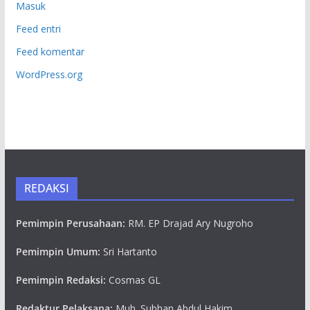
Masuk
Feed entri
Feed komentar
WordPress.org
REDAKSI
Pemimpin Perusahaan:
RM. EP Drajad Ary Nugroho
Pemimpin Umum:
Sri Hartanto
Pemimpin Redaksi:
Cosmas GL
Redaktur Pelaksana:
Muh. Subhan Abdul Hakim