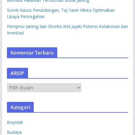
Berhasil Hadirkan Terobosan untuk Jateng
Soroti Kasus Perundungan, Taj Yasin Minta Optimalkan
Upaya Pencegahan
Pemprov Jateng dan Otorita IKN Jajaki Potensi Kolaborasi dan
Investasi
Komentar Terbaru
ARSIP
A
R
S
Kategori
I
P
Boyolali
Budaya