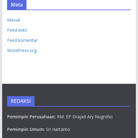
Meta
Masuk
Feed entri
Feed komentar
WordPress.org
REDAKSI
Pemimpin Perusahaan:
RM. EP Drajad Ary Nugroho
Pemimpin Umum:
Sri Hartanto