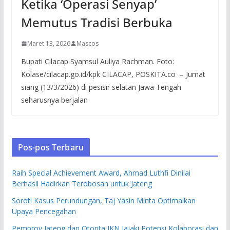
Ketika ‘Operasi Senyap’
Memutus Tradisi Berbuka
Maret 13, 2026
Mascos
Bupati Cilacap Syamsul Auliya Rachman. Foto:
Kolase/cilacap.go.id/kpk CILACAP, POSKITA.co – Jumat
siang (13/3/2026) di pesisir selatan Jawa Tengah
seharusnya berjalan
Pos-pos Terbaru
Raih Special Achievement Award, Ahmad Luthfi Dinilai
Berhasil Hadirkan Terobosan untuk Jateng
Soroti Kasus Perundungan, Taj Yasin Minta Optimalkan
Upaya Pencegahan
Pemprov Jateng dan Otorita IKN Jajaki Potensi Kolaborasi dan