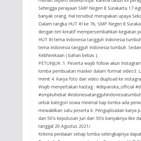
meriah seperti sebelumnya. Karena tahun ini pe
Sehingga perayaan SMP Negeri 8 Surakarta 17 Agu
banyak orang. Hal tersebut merupakan upaya Sek
Dalam rangka HUT RI ke 76, SMP Negeri 8 Suraka
dengan tim kreatif mempersembahkan kegiatan per
HUT RI tema Indonesia tangguh Indonesia tumbu
tema Indonesia tangguh Indonesia tumbuh. Seda
Kebhinekaan ( bahan bebas ).
PETUNJUK :1. Peserta wajib follow akun Instagram
lomba pembuatan masker dalam format video3. 
menit 4. Karya foto dan video diupload ke instag
Wajib menyertakan hastag : #depanska_official 
#smpkuhebat #indonesiatangguhindonesiatumbuh #
untuk kategori siswa minimal tiap lomba ada perw
mewakilkan satu peserta 6. Penguploadan karya pa
dari 50℅ keputusan Juri dan 50℅ banyaknya like
tanggal 20 Agustus 2021/
Kriteria penilaian setiap lomba selengkapnya dapa