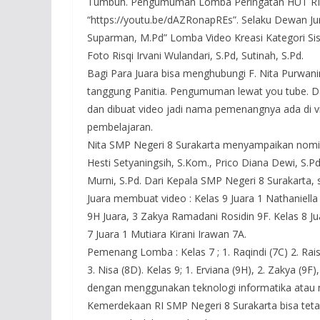
Tumbuh. Pengumuman Lomba Peringatan HUT RI 
“https://youtu.be/dAZRonapREs”. Selaku Dewan Jur
Suparman, M.Pd” Lomba Video Kreasi Kategori Sis
Foto Risqi Irvani Wulandari, S.Pd, Sutinah, S.Pd.
Bagi Para Juara bisa menghubungi F. Nita Purwan
tanggung Panitia. Pengumuman lewat you tube. D
dan dibuat video jadi nama pemenangnya ada di 
pembelajaran.
Nita SMP Negeri 8 Surakarta menyampaikan nomin
Hesti Setyaningsih, S.Kom., Prico Diana Dewi, S.Pd.
Murni, S.Pd. Dari Kepala SMP Negeri 8 Surakarta, 
Juara membuat video : Kelas 9 Juara 1 Nathaniella 
9H Juara, 3 Zakya Ramadani Rosidin 9F. Kelas 8 Ju
7 Juara 1 Mutiara Kirani Irawan 7A.
Pemenang Lomba : Kelas 7 ; 1. Raqindi (7C) 2. Raisa 
3. Nisa (8D). Kelas 9; 1. Erviana (9H), 2. Zakya (9
dengan menggunakan teknologi informatika atau m
Kemerdekaan RI SMP Negeri 8 Surakarta bisa teta