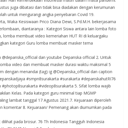
rayaan Hari Kemerdekaan Indonesia masih dalam masa pandemi.
stus juga dibatasi dan tidak bisa diadakan dengan kerumunan
olah untuk mengurangi angka penyebaran Covid 19.
rta, Waka Kesiswaan Prico Diana Dewi, S.Pd.M.H. bekerjasama
lombaan, diantaranya : Kategori Siswa antara lain lomba foto
h, lomba membuat video kemeriahan HUT RI di keluargaku
ngkan kategori Guru lomba membuat masker tema
 @depanska_official dan youtube Depanska official 2. Untuk
Lomba video dan membuat masker durasi waktu maksimal 5
ram dengan menandai (tag) ig @Depanska_official dan caption
#depanskadjaya #smpn8surakarta #surakarta #depanskahutRI76
photop8surakarta #videop8surakarta 5. Sifat lomba wajib
akilan Kelas. Pada kategori guru minimal tiap MGMP
ling lambat tanggal 17 Agustus 2021.7. Kejuaraan diperoleh
 dan komentar 8. Kejuaraan/ Pemenang akan diumumkan pada
t dilihat pada brosur. 76 Th Indonesia Tangguh Indonesia