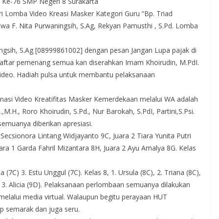
Ke-76 SMP Negeri 8 Surakarta
i Lomba Video Kreasi Masker Kategori Guru “Bp. Triad
wa F. Nita Purwaningsih, S.Ag, Rekyan Pamusthi , S.Pd. Lomba
ingsih, S.Ag [08999861002] dengan pesan Jangan Lupa pajak di
aftar pemenang semua kan diserahkan Imam Khoirudin, M.PdI.
video. Hadiah pulsa untuk membantu pelaksanaan
asi Video Kreatifitas Masker Kemerdekaan melalui WA adalah
,M.H., Roro Khoirudin, S.Pd., Nur Barokah, S.PdI, Partini,S.Psi.
semuanya diberikan apresiasi.
Secsionora Lintang Widjayanto 9C, Juara 2 Tiara Yunita Putri
ara 1 Garda Fahril Mizantara 8H, Juara 2 Ayu Amalya 8G. Kelas
(7C) 3. Estu Unggul (7C). Kelas 8, 1. Ursula (8C), 2. Triana (8C),
F), 3. Alicia (9D). Pelaksanaan perlombaan semuanya dilakukan
elalui media virtual. Walaupun begitu perayaan HUT
p semarak dan juga seru.