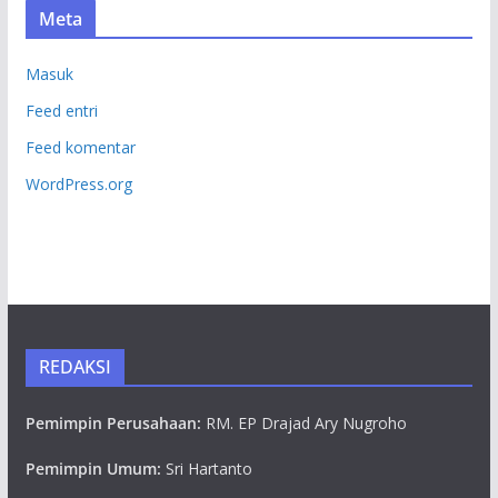
Meta
Masuk
Feed entri
Feed komentar
WordPress.org
REDAKSI
Pemimpin Perusahaan:
RM. EP Drajad Ary Nugroho
Pemimpin Umum:
Sri Hartanto