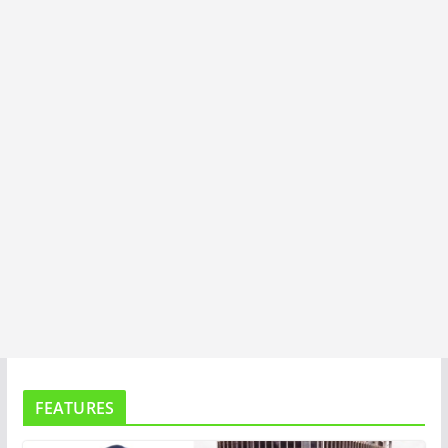
I
T
A
FEATURES