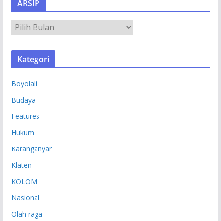
ARSIP
A
R
S
Kategori
I
P
Boyolali
Budaya
Features
Hukum
Karanganyar
Klaten
KOLOM
Nasional
Olah raga