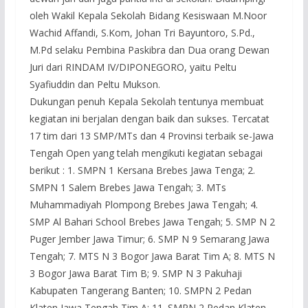
oleh Wakil Kepala Sekolah Bidang Kesiswaan M.Noor
Wachid Affandi, S.Kom, Johan Tri Bayuntoro, S.Pd.,
M.Pd selaku Pembina Paskibra dan Dua orang Dewan
Juri dari RINDAM IV/DIPONEGORO, yaitu Peltu
Syafiuddin dan Peltu Mukson.
Dukungan penuh Kepala Sekolah tentunya membuat
kegiatan ini berjalan dengan baik dan sukses. Tercatat
17 tim dari 13 SMP/MTs dan 4 Provinsi terbaik se-Jawa
Tengah Open yang telah mengikuti kegiatan sebagai
berikut : 1. SMPN 1 Kersana Brebes Jawa Tenga; 2.
SMPN 1 Salem Brebes Jawa Tengah; 3. MTs
Muhammadiyah Plompong Brebes Jawa Tengah; 4.
SMP Al Bahari School Brebes Jawa Tengah; 5. SMP N 2
Puger Jember Jawa Timur; 6. SMP N 9 Semarang Jawa
Tengah; 7. MTS N 3 Bogor Jawa Barat Tim A; 8. MTS N
3 Bogor Jawa Barat Tim B; 9. SMP N 3 Pakuhaji
Kabupaten Tangerang Banten; 10. SMPN 2 Pedan
Klaten Jawa Tengah Tim A; 11. SMPN 2 Pedan Klaten