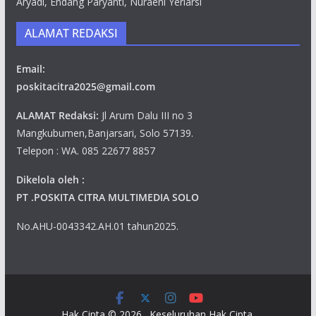
Aryadi, Endang Paryanti, Nuraeni Yeriarsi
ALAMAT REDAKSI
Email:
poskitacitra2025@gmail.com
ALAMAT Redaksi:
Jl Arum Dalu III no 3
Mangkubumen,Banjarsari, Solo 57139.
Telepon : WA. 085 22677 8857
Dikelola oleh :
PT .POSKITA CITRA MULTIMEDIA SOLO
No.AHU-0043342.AH.01 tahun2025.
Hak Cipta © 2026
. Keseluruhan Hak Cipta.