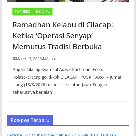
FEATURES
NASIONAL
Ramadhan Kelabu di Cilacap:
Ketika ‘Operasi Senyap’
Memutus Tradisi Berbuka
Maret 13, 2026
Mascos
Bupati Cilacap Syamsul Auliya Rachman. Foto:
Kolase/cilacap.go.id/kpk CILACAP, POSKITA.co – Jumat
siang (13/3/2026) di pesisir selatan Jawa Tengah
seharusnya berjalan
Pos-pos Terbaru
Lazismu SD Muhammadiyah PK Solo Salurkan Bantuan