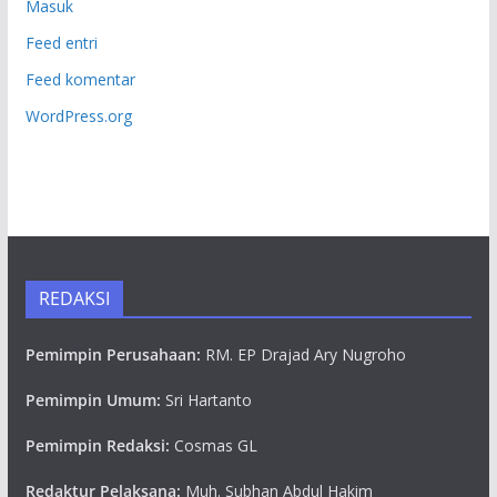
Masuk
Feed entri
Feed komentar
WordPress.org
REDAKSI
Pemimpin Perusahaan:
RM. EP Drajad Ary Nugroho
Pemimpin Umum:
Sri Hartanto
Pemimpin Redaksi:
Cosmas GL
Redaktur Pelaksana:
Muh. Subhan Abdul Hakim