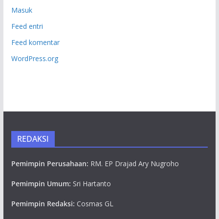
Masuk
Feed entri
Feed komentar
WordPress.org
REDAKSI
Pemimpin Perusahaan:
RM. EP Drajad Ary Nugroho
Pemimpin Umum:
Sri Hartanto
Pemimpin Redaksi:
Cosmas GL