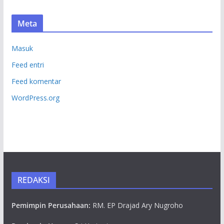
Meta
Masuk
Feed entri
Feed komentar
WordPress.org
REDAKSI
Pemimpin Perusahaan:
RM. EP Drajad Ary Nugroho