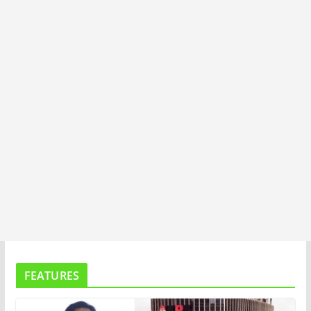
T
A
FEATURES