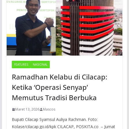
FEATURES
NASIONAL
Ramadhan Kelabu di Cilacap:
Ketika ‘Operasi Senyap’
Memutus Tradisi Berbuka
Maret 13, 2026
Mascos
Bupati Cilacap Syamsul Auliya Rachman. Foto:
Kolase/cilacap.go.id/kpk CILACAP, POSKITA.co – Jumat