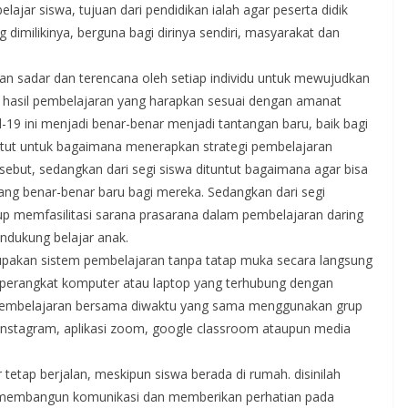
ajar siswa, tujuan dari pendidikan ialah agar peserta didik
milikinya, berguna bagi dirinya sendiri, masyarakat dan
n sadar dan terencana oleh setiap individu untuk mewujudkan
an hasil pembelajaran yang harapkan sesuai dengan amanat
9 ini menjadi benar-benar menjadi tantangan baru, baik bagi
untut untuk bagaimana menerapkan strategi pembelajaran
sebut, sedangkan dari segi siswa dituntut bagaimana agar bisa
ang benar-benar baru bagi mereka. Sedangkan dari segi
p memfasilitasi sarana prasarana dalam pembelajaran daring
ndukung belajar anak.
upakan sistem pembelajaran tanpa tatap muka secara langsung
i perangkat komputer atau laptop yang terhubung dengan
n pembelajaran bersama diwaktu yang sama menggunakan grup
 instagram, aplikasi zoom, google classroom ataupun media
tetap berjalan, meskipun siswa berada di rumah. disinilah
 membangun komunikasi dan memberikan perhatian pada