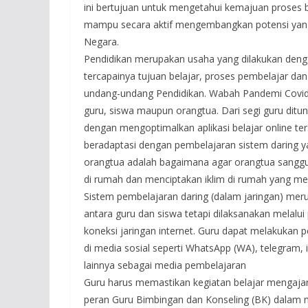
ini bertujuan untuk mengetahui kemajuan proses bel
mampu secara aktif mengembangkan potensi yang di
Negara.
Pendidikan merupakan usaha yang dilakukan denga
tercapainya tujuan belajar, proses pembelajar d
undang-undang Pendidikan. Wabah Pandemi Covid-1
guru, siswa maupun orangtua. Dari segi guru dit
dengan mengoptimalkan aplikasi belajar online ter
beradaptasi dengan pembelajaran sistem daring y
orangtua adalah bagaimana agar orangtua sanggu
di rumah dan menciptakan iklim di rumah yang me
Sistem pembelajaran daring (dalam jaringan) mer
antara guru dan siswa tetapi dilaksanakan melalu
koneksi jaringan internet. Guru dapat melakuka
di media sosial seperti WhatsApp (WA), telegram,
lainnya sebagai media pembelajaran
Guru harus memastikan kegiatan belajar mengajar 
peran Guru Bimbingan dan Konseling (BK) dalam