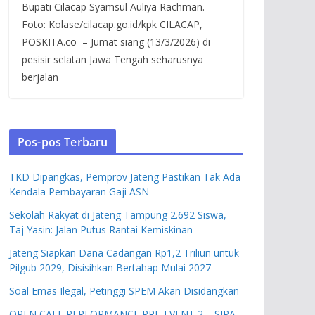
Bupati Cilacap Syamsul Auliya Rachman.
Foto: Kolase/cilacap.go.id/kpk CILACAP,
POSKITA.co – Jumat siang (13/3/2026) di
pesisir selatan Jawa Tengah seharusnya
berjalan
Pos-pos Terbaru
TKD Dipangkas, Pemprov Jateng Pastikan Tak Ada
Kendala Pembayaran Gaji ASN
Sekolah Rakyat di Jateng Tampung 2.692 Siswa,
Taj Yasin: Jalan Putus Rantai Kemiskinan
Jateng Siapkan Dana Cadangan Rp1,2 Triliun untuk
Pilgub 2029, Disisihkan Bertahap Mulai 2027
Soal Emas Ilegal, Petinggi SPEM Akan Disidangkan
OPEN CALL PERFORMANCE PRE-EVENT 2 – SIPA