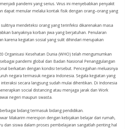
menjadi pandemi yang serius. Virus ini menyebabkan penyakit
an dapat menular melalui kontak fisik dengan orang–orang yang
 sulitnya mendeteksi orang yang terinfeksi dikarenakan masa
babkan banyaknya korban jiwa yang berjatuhan. Penularan
an karena kegiatan sosial yang sulit dihindari merupakan
2020 Organisasi Kesehatan Dunia (WHO) telah mengumumkan
i sebagai pandemi global dan Badan Nasional Penanggulangan
nal berkaitan dengan kondisi tersebut. Pencegahan meluasnya
eluruh negara termasuk negara Indonesia. Segala kegiatan yang
teraksi secara langsung sudah mulai dihentikan. Di Indonesia
menerapkan social distancing atau menjaga jarak dan Work
awai negeri maupun swasta.
berbagai bidang termasuk bidang pendidikan.
war Makarim merespon dengan kebijakan belajar dari rumah,
guru dan siswa dalam proses pembelajaran sangatlah penting hal