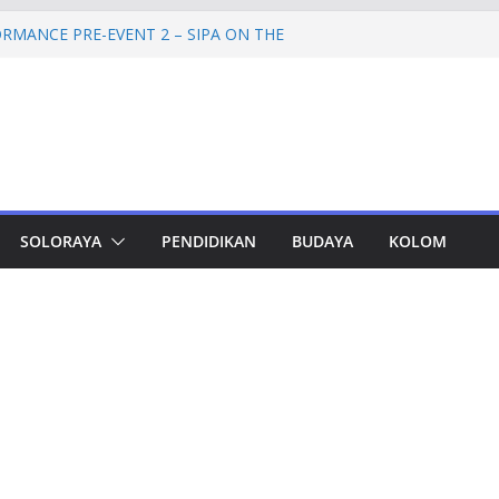
RMANCE PRE-EVENT 2 – SIPA ON THE
mprov Jateng Pastikan Tak Ada Kendala
ASN
Jateng Tampung 2.692 Siswa, Taj Yasin:
 Kemiskinan
a Cadangan Rp1,2 Triliun untuk Pilgub
ertahap Mulai 2027
Petinggi SPEM Akan Disidangkan
SOLORAYA
PENDIDIKAN
BUDAYA
KOLOM