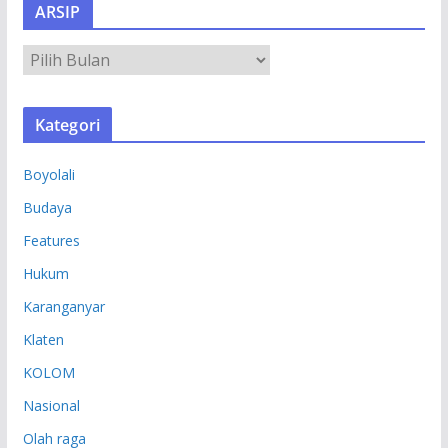
ARSIP
A
R
S
Kategori
I
P
Boyolali
Budaya
Features
Hukum
Karanganyar
Klaten
KOLOM
Nasional
Olah raga