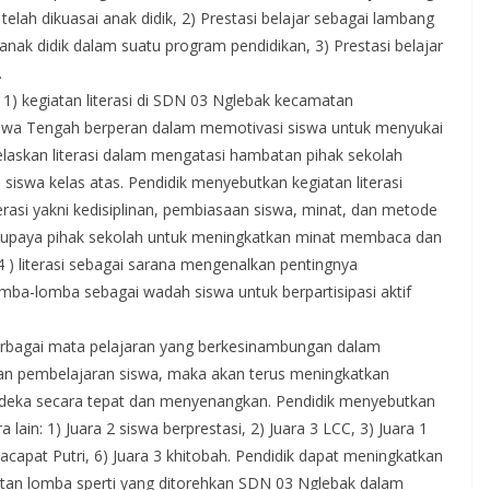
telah dikuasai anak didik, 2) Prestasi belajar sebagai lambang
nak didik dalam suatu program pendidikan, 3) Prestasi belajar
.
 1) kegiatan literasi di SDN 03 Nglebak kecamatan
wa Tengah berperan dalam memotivasi siswa untuk menyukai
laskan literasi dalam mengatasi hambatan pihak sekolah
swa kelas atas. Pendidik menyebutkan kegiatan literasi
iterasi yakni kedisiplinan, pembiasaan siswa, minat, dan metode
g upaya pihak sekolah untuk meningkatkan minat membaca dan
, 4 ) literasi sebagai sarana mengenalkan pentingnya
ba-lomba sebagai wadah siswa untuk berpartisipasi aktif
berbagai mata pelajaran yang berkesinambungan dalam
an pembelajaran siswa, maka akan terus meningkatkan
deka secara tepat dan menyenangkan. Pendidik menyebutkan
 lain: 1) Juara 2 siswa berprestasi, 2) Juara 3 LCC, 3) Juara 1
 Macapat Putri, 6) Juara 3 khitobah. Pendidik dapat meningkatkan
atan lomba sperti yang ditorehkan SDN 03 Nglebak dalam