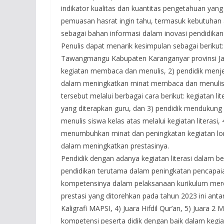
indikator kualitas dan kuantitas pengetahuan yang 
pemuasan hasrat ingin tahu, termasuk kebutuhan a
sebagai bahan informasi dalam inovasi pendidikan
Penulis dapat menarik kesimpulan sebagai berikut:
Tawangmangu Kabupaten Karanganyar provinsi Ja
kegiatan membaca dan menulis, 2) pendidik menje
dalam meningkatkan minat membaca dan menulis si
tersebut melalui berbagai cara berikut: kegiatan l
yang diterapkan guru, dan 3) pendidik mendukun
menulis siswa kelas atas melalui kegiatan literasi
menumbuhkan minat dan peningkatan kegiatan lom
dalam meningkatkan prestasinya.
Pendidik dengan adanya kegiatan literasi dalam 
pendidikan terutama dalam peningkatan pencapai
kompetensinya dalam pelaksanaan kurikulum mer
prestasi yang ditorehkan pada tahun 2023 ini antara
Kaligrafi MAPSI, 4) Juara Hifdil Qur’an, 5) Juara 2
kompetensi peserta didik dengan baik dalam kegi