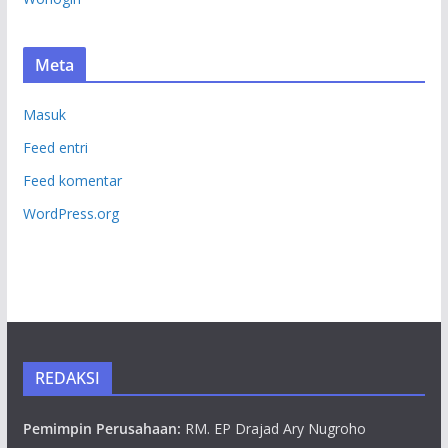
Meta
Masuk
Feed entri
Feed komentar
WordPress.org
REDAKSI
Pemimpin Perusahaan:
RM. EP Drajad Ary Nugroho