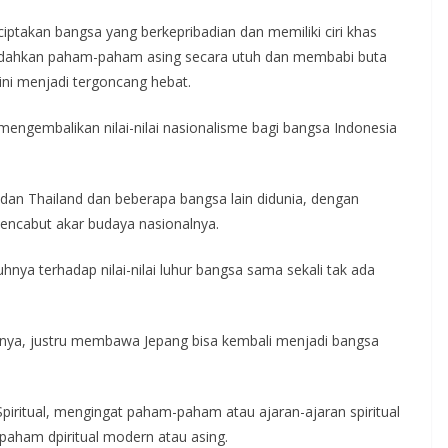
nciptakan bangsa yang berkepribadian dan memiliki ciri khas
indahkan paham-paham asing secara utuh dan membabi buta
ini menjadi tergoncang hebat.
 mengembalikan nilai-nilai nasionalisme bagi bangsa Indonesia
 dan Thailand dan beberapa bangsa lain didunia, dengan
encabut akar budaya nasionalnya.
hnya terhadap nilai-nilai luhur bangsa sama sekali tak ada
salnya, justru membawa Jepang bisa kembali menjadi bangsa
iritual, mengingat paham-paham atau ajaran-ajaran spiritual
paham dpiritual modern atau asing.