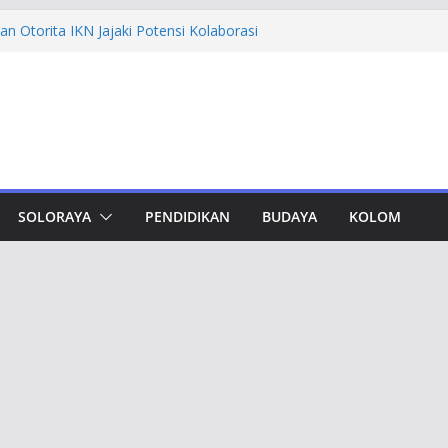
n Otorita IKN Jajaki Potensi Kolaborasi
thfi Ajak Aktivis Mahasiswa Tetap Kritis
h Muktamar Tapak Suci, Ahmad Luthfi
lat Jadi Penguat Persatuan Bangsa
evement Award, Ahmad Luthfi Dinilai
n Terobosan untuk Jateng
undungan, Taj Yasin Minta Optimalkan
an
SOLORAYA
PENDIDIKAN
BUDAYA
KOLOM