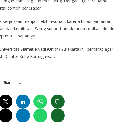
n dengan conseling dan mentoring. Dengan lugas, Suharno,
ertai contoh penerapan.
a kerja akan menjadi lebih nyaman, karena hubungan antar
aan dan kemitraan. Saling support untuk memunculkan ide-ide
optimal, ” paparnya.
niversitas Slamet Riyadi (Unisri) Surakarta ini, berharap agar
BMT Center Kube Karanganyar.
Share this…