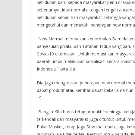
kehidupan baru kepada masyarakat perlu dilakuk
sebenarnya tidak normal ditengah tengah ancaman
kehidupan sehari hari masyarakat sehingga sangat
mengetahui dan mematuhi penerapan new normal 
“New Normal merupakan kenormalan Baru dalam Ko
penyesuian prilaku dan Tatanan Hidup yang baru sa
Covid-19 ditemukan. Untuk memastikan masyaraka
daerah untuk melakukan sosialisasi secara masif 
Indonesia,” kata dia
Dia juga mengatakan penerapan new normal meru
dapat produtif atau kembali dapat bekerja namun 
19.
“Bangsa Kita harus tetap produktif sehingga kebi
terkendali dan masyarakat Juga dituntut untuk m
Pakai Masker, tetap Jaga Stamina tubuh, Jaga keb
di rumah jika tidak terlalu Penting untuk berada di