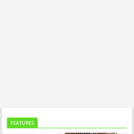
I
T
A
FEATURES